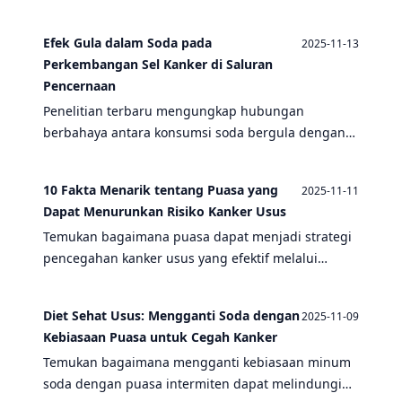
risiko kanker usus, sementara puasa intermiten
menunjukkan potensi sebagai strategi pencegahan
Efek Gula dalam Soda pada
2025-11-13
yang efektif.
Perkembangan Sel Kanker di Saluran
Pencernaan
Penelitian terbaru mengungkap hubungan
berbahaya antara konsumsi soda bergula dengan
peningkatan risiko kanker saluran pencernaan,
sementara puasa intermiten menawarkan strategi
10 Fakta Menarik tentang Puasa yang
2025-11-11
pencegahan yang efektif.
Dapat Menurunkan Risiko Kanker Usus
Temukan bagaimana puasa dapat menjadi strategi
pencegahan kanker usus yang efektif melalui
mekanisme biologis yang menakjubkan dan
manfaat kesehatan yang terbukti secara ilmiah.
Diet Sehat Usus: Mengganti Soda dengan
2025-11-09
Kebiasaan Puasa untuk Cegah Kanker
Temukan bagaimana mengganti kebiasaan minum
soda dengan puasa intermiten dapat melindungi