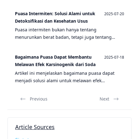
usus dari risiko kanker. Pelajari strategi praktis
untuk kesehatan pencernaan optimal.
Puasa Intermiten: Solusi Alami untuk
2025-07-20
Detoksifikasi dan Kesehatan Usus
Puasa intermiten bukan hanya tentang
menurunkan berat badan, tetapi juga tentang
detoksifikasi dan meningkatkan kesehatan usus.
Artikel ini membahas efek konsumsi soda, risiko
Bagaimana Puasa Dapat Membantu
2025-07-18
kanker usus, dan manfaat puasa intermiten untuk
Melawan Efek Karsinogenik dari Soda
kesehatan.
Artikel ini menjelaskan bagaimana puasa dapat
menjadi solusi alami untuk melawan efek
karsinogenik dari konsumsi soda berlebihan,
dengan fokus pada manfaat puasa, efek soda
Previous
Next
terhadap kesehatan, dan hubungannya dengan
kanker usus.
Article Sources