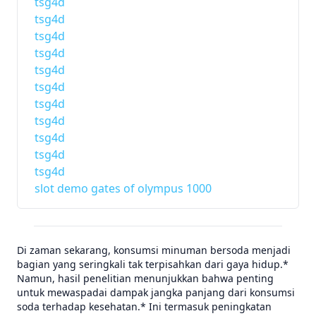
tsg4d
tsg4d
tsg4d
tsg4d
tsg4d
tsg4d
tsg4d
tsg4d
tsg4d
tsg4d
tsg4d
slot demo gates of olympus 1000
Di zaman sekarang, konsumsi minuman bersoda menjadi
bagian yang seringkali tak terpisahkan dari gaya hidup.*
Namun, hasil penelitian menunjukkan bahwa penting
untuk mewaspadai dampak jangka panjang dari konsumsi
soda terhadap kesehatan.* Ini termasuk peningkatan