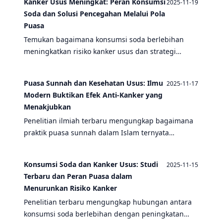
Kanker Usus Meningkat: Peran Konsumsi
2025-11-19
mengurangi risiko kanker usus.
Soda dan Solusi Pencegahan Melalui Pola
Puasa
Temukan bagaimana konsumsi soda berlebihan
meningkatkan risiko kanker usus dan strategi
pencegahan efektif melalui pola puasa intermiten
untuk kesehatan pencernaan optimal.
Puasa Sunnah dan Kesehatan Usus: Ilmu
2025-11-17
Modern Buktikan Efek Anti-Kanker yang
Menakjubkan
Penelitian ilmiah terbaru mengungkap bagaimana
praktik puasa sunnah dalam Islam ternyata
memiliki manfaat luar biasa bagi kesehatan usus
dan pencegahan kanker kolorektal.
Konsumsi Soda dan Kanker Usus: Studi
2025-11-15
Terbaru dan Peran Puasa dalam
Menurunkan Risiko Kanker
Penelitian terbaru mengungkap hubungan antara
konsumsi soda berlebihan dengan peningkatan