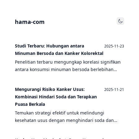
hama-com
Toggle
Studi Terbaru: Hubungan antara
2025-11-23
Minuman Bersoda dan Kanker Kolorektal
Penelitian terbaru mengungkap korelasi signifikan
antara konsumsi minuman bersoda berlebihan
dengan peningkatan risiko kanker kolorektal,
sementara puasa teratur menunjukkan efek
Mengurangi Risiko Kanker Usus:
2025-11-21
protektif yang menjanjikan.
Kombinasi Hindari Soda dan Terapkan
Puasa Berkala
Temukan strategi efektif untuk melindungi
kesehatan usus dengan menghindari soda dan
menerapkan puasa berkala. Penelitian terbaru
menunjukkan kombinasi ini dapat secara signifikan