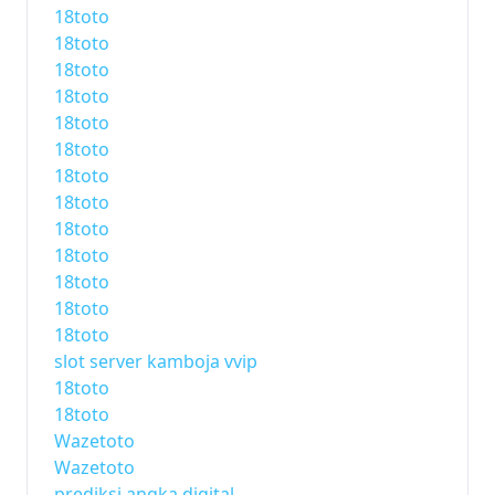
18toto
18toto
18toto
18toto
18toto
18toto
18toto
18toto
18toto
18toto
18toto
18toto
18toto
slot server kamboja vvip
18toto
18toto
Wazetoto
Wazetoto
prediksi angka digital