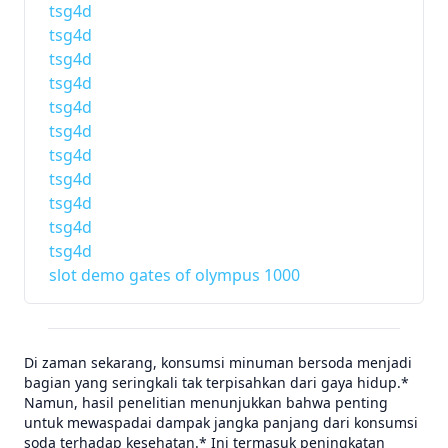
tsg4d
tsg4d
tsg4d
tsg4d
tsg4d
tsg4d
tsg4d
tsg4d
tsg4d
tsg4d
tsg4d
slot demo gates of olympus 1000
Di zaman sekarang, konsumsi minuman bersoda menjadi
bagian yang seringkali tak terpisahkan dari gaya hidup.*
Namun, hasil penelitian menunjukkan bahwa penting
untuk mewaspadai dampak jangka panjang dari konsumsi
soda terhadap kesehatan.* Ini termasuk peningkatan