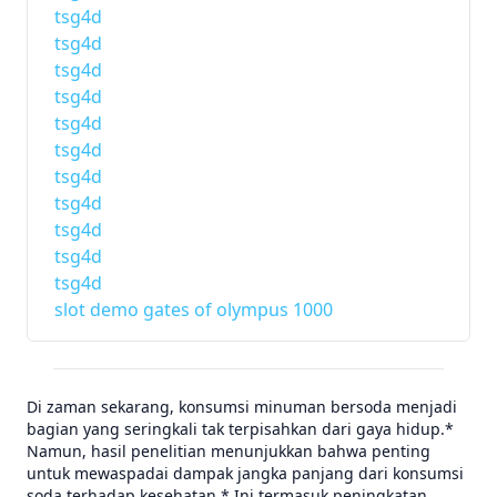
tsg4d
tsg4d
tsg4d
tsg4d
tsg4d
tsg4d
tsg4d
tsg4d
tsg4d
tsg4d
tsg4d
slot demo gates of olympus 1000
Di zaman sekarang, konsumsi minuman bersoda menjadi
bagian yang seringkali tak terpisahkan dari gaya hidup.*
Namun, hasil penelitian menunjukkan bahwa penting
untuk mewaspadai dampak jangka panjang dari konsumsi
soda terhadap kesehatan.* Ini termasuk peningkatan