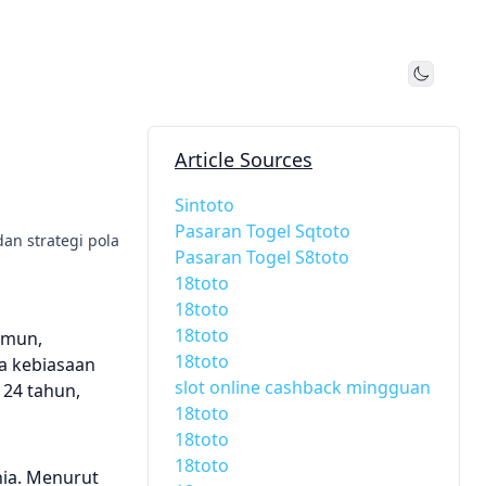
Toggle
Article Sources
Sintoto
Pasaran Togel Sqtoto
an strategi pola
Pasaran Togel S8toto
18toto
18toto
18toto
amun,
18toto
a kebiasaan
slot online cashback mingguan
 24 tahun,
18toto
18toto
18toto
nia. Menurut