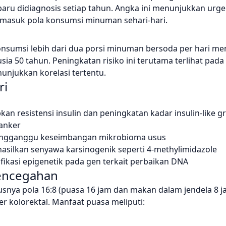
s baru didiagnosis setiap tahun. Angka ini menunjukkan urg
ermasuk pola konsumsi minuman sehari-hari.
sumsi lebih dari dua porsi minuman bersoda per hari memi
usia 50 tahun. Peningkatan risiko ini terutama terlihat pad
unjukkan korelasi tertentu.
ri
 resistensi insulin dan peningkatan kadar insulin-like g
anker
engganggu keseimbangan mikrobioma usus
asilkan senyawa karsinogenik seperti 4-methylimidazole
kasi epigenetik pada gen terkait perbaikan DNA
Pencegahan
snya pola 16:8 (puasa 16 jam dan makan dalam jendela 8 j
r kolorektal. Manfaat puasa meliputi: