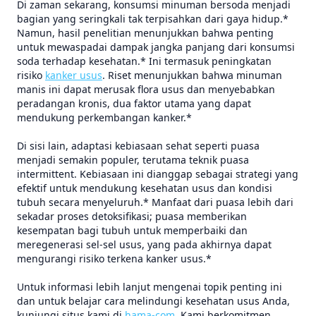
Di zaman sekarang, konsumsi minuman bersoda menjadi
bagian yang seringkali tak terpisahkan dari gaya hidup.*
Namun, hasil penelitian menunjukkan bahwa penting
untuk mewaspadai dampak jangka panjang dari konsumsi
soda terhadap kesehatan.* Ini termasuk peningkatan
risiko
kanker usus
. Riset menunjukkan bahwa minuman
manis ini dapat merusak flora usus dan menyebabkan
peradangan kronis, dua faktor utama yang dapat
mendukung perkembangan kanker.*
Di sisi lain, adaptasi kebiasaan sehat seperti puasa
menjadi semakin populer, terutama teknik puasa
intermittent. Kebiasaan ini dianggap sebagai strategi yang
efektif untuk mendukung kesehatan usus dan kondisi
tubuh secara menyeluruh.* Manfaat dari puasa lebih dari
sekadar proses detoksifikasi; puasa memberikan
kesempatan bagi tubuh untuk memperbaiki dan
meregenerasi sel-sel usus, yang pada akhirnya dapat
mengurangi risiko terkena kanker usus.*
Untuk informasi lebih lanjut mengenai topik penting ini
dan untuk belajar cara melindungi kesehatan usus Anda,
kunjungi situs kami di
hama-com
. Kami berkomitmen