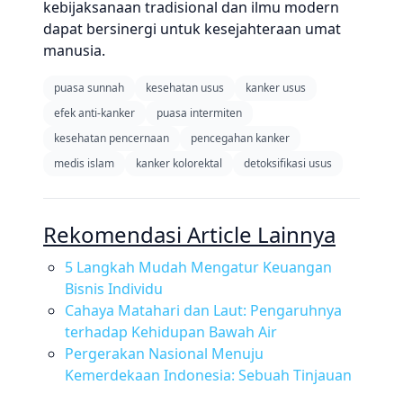
kebijaksanaan tradisional dan ilmu modern
dapat bersinergi untuk kesejahteraan umat
manusia.
puasa sunnah
kesehatan usus
kanker usus
efek anti-kanker
puasa intermiten
kesehatan pencernaan
pencegahan kanker
medis islam
kanker kolorektal
detoksifikasi usus
Rekomendasi Article Lainnya
5 Langkah Mudah Mengatur Keuangan
Bisnis Individu
Cahaya Matahari dan Laut: Pengaruhnya
terhadap Kehidupan Bawah Air
Pergerakan Nasional Menuju
Kemerdekaan Indonesia: Sebuah Tinjauan