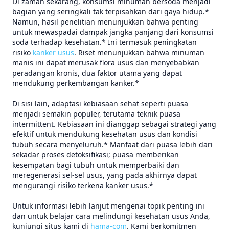
Di zaman sekarang, konsumsi minuman bersoda menjadi
bagian yang seringkali tak terpisahkan dari gaya hidup.*
Namun, hasil penelitian menunjukkan bahwa penting
untuk mewaspadai dampak jangka panjang dari konsumsi
soda terhadap kesehatan.* Ini termasuk peningkatan
risiko
kanker usus
. Riset menunjukkan bahwa minuman
manis ini dapat merusak flora usus dan menyebabkan
peradangan kronis, dua faktor utama yang dapat
mendukung perkembangan kanker.*
Di sisi lain, adaptasi kebiasaan sehat seperti puasa
menjadi semakin populer, terutama teknik puasa
intermittent. Kebiasaan ini dianggap sebagai strategi yang
efektif untuk mendukung kesehatan usus dan kondisi
tubuh secara menyeluruh.* Manfaat dari puasa lebih dari
sekadar proses detoksifikasi; puasa memberikan
kesempatan bagi tubuh untuk memperbaiki dan
meregenerasi sel-sel usus, yang pada akhirnya dapat
mengurangi risiko terkena kanker usus.*
Untuk informasi lebih lanjut mengenai topik penting ini
dan untuk belajar cara melindungi kesehatan usus Anda,
kunjungi situs kami di
hama-com
. Kami berkomitmen