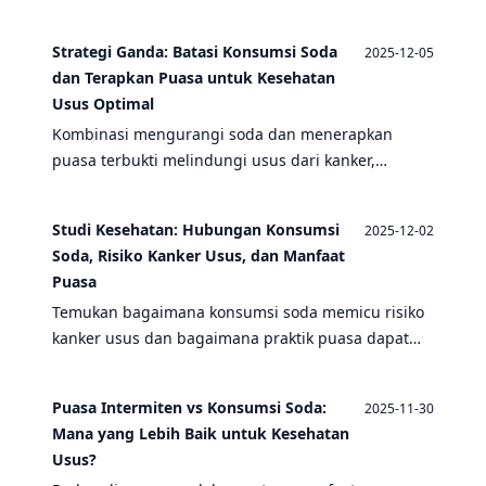
kanker usus, dan meningkatkan kesejahteraan
tubuh secara menyeluruh.
Strategi Ganda: Batasi Konsumsi Soda
2025-12-05
dan Terapkan Puasa untuk Kesehatan
Usus Optimal
Kombinasi mengurangi soda dan menerapkan
puasa terbukti melindungi usus dari kanker,
meningkatkan mikrobioma, dan mendetoksifikasi
tubuh secara alami.
Studi Kesehatan: Hubungan Konsumsi
2025-12-02
Soda, Risiko Kanker Usus, dan Manfaat
Puasa
Temukan bagaimana konsumsi soda memicu risiko
kanker usus dan bagaimana praktik puasa dapat
menjadi strategi pencegahan yang efektif
berdasarkan penelitian ilmiah terbaru.
Puasa Intermiten vs Konsumsi Soda:
2025-11-30
Mana yang Lebih Baik untuk Kesehatan
Usus?