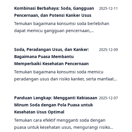
melalui mekanisme biologis yang terbukti.
Kombinasi Berbahaya: Soda, Gangguan
2025-12-11
Pencernaan, dan Potensi Kanker Usus
Temukan bagaimana konsumsi soda berlebihan
dapat memicu gangguan pencernaan,
meningkatkan risiko kanker usus, dan bagaimana
puasa bisa menjadi solusi pencegahan yang efektif.
Soda, Peradangan Usus, dan Kanker:
2025-12-09
Bagaimana Puasa Membantu
Memperbaiki Kesehatan Pencernaan
Temukan bagaimana konsumsi soda memicu
peradangan usus dan risiko kanker, serta manfaat
puasa dalam memperbaiki kesehatan pencernaan
secara alami.
Panduan Lengkap: Mengganti Kebiasaan
2025-12-07
Minum Soda dengan Pola Puasa untuk
Kesehatan Usus Optimal
Temukan cara efektif mengganti soda dengan
puasa untuk kesehatan usus, mengurangi risiko