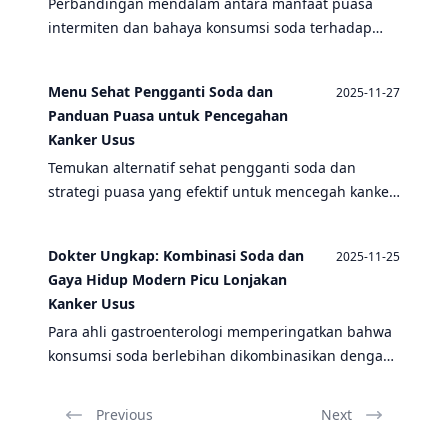
Perbandingan mendalam antara manfaat puasa
intermiten dan bahaya konsumsi soda terhadap
kesehatan usus, termasuk dampaknya terhadap
risiko kanker usus dan kesehatan pencernaan
Menu Sehat Pengganti Soda dan
2025-11-27
secara keseluruhan.
Panduan Puasa untuk Pencegahan
Kanker Usus
Temukan alternatif sehat pengganti soda dan
strategi puasa yang efektif untuk mencegah kanker
usus. Pelajari cara sederhana melindungi
kesehatan pencernaan Anda.
Dokter Ungkap: Kombinasi Soda dan
2025-11-25
Gaya Hidup Modern Picu Lonjakan
Kanker Usus
Para ahli gastroenterologi memperingatkan bahwa
konsumsi soda berlebihan dikombinasikan dengan
pola hidup modern menjadi faktor utama
peningkatan kasus kanker usus di kalangan usia
Previous
Next
produktif.