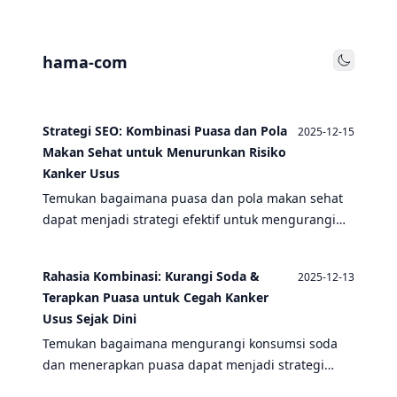
hama-com
Toggle
Strategi SEO: Kombinasi Puasa dan Pola
2025-12-15
Makan Sehat untuk Menurunkan Risiko
Kanker Usus
Temukan bagaimana puasa dan pola makan sehat
dapat menjadi strategi efektif untuk mengurangi
risiko kanker usus, dengan fokus pada bahaya
konsumsi soda dan manfaat puasa untuk kesehatan
Rahasia Kombinasi: Kurangi Soda &
2025-12-13
pencernaan.
Terapkan Puasa untuk Cegah Kanker
Usus Sejak Dini
Temukan bagaimana mengurangi konsumsi soda
dan menerapkan puasa dapat menjadi strategi
efektif untuk mencegah kanker usus sejak dini