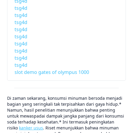
tsg4d
tsg4d
tsg4d
tsg4d
tsg4d
tsg4d
tsg4d
tsg4d
tsg4d
tsg4d
slot demo gates of olympus 1000
Di zaman sekarang, konsumsi minuman bersoda menjadi
bagian yang seringkali tak terpisahkan dari gaya hidup.*
Namun, hasil penelitian menunjukkan bahwa penting
untuk mewaspadai dampak jangka panjang dari konsumsi
soda terhadap kesehatan.* Ini termasuk peningkatan
risiko
kanker usus
. Riset menunjukkan bahwa minuman