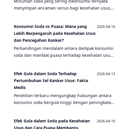
Minuman soda yang sering dikonsumsi ternyata
menyimpan ancaman serius bagi kesehatan usus,
mulai dari peradangan hingga risiko kanker. Artikel
ini mengungkap 10 bahaya soda dan bagaimana
Konsumsi Soda vs Puasa: Mana yang
2026-04-16
puasa dapat membantu proses detoksifikasi tubuh
Lebih Berpengaruh pada Kesehatan Usus
secara alami.
dan Pencegahan Kanker?
Perbandingan mendalam antara dampak konsumsi
soda dan manfaat puasa terhadap kesehatan usus
serta pencegahan kanker usus besar. Temukan
bagaimana pola makan memengaruhi risiko
Efek Gula dalam Soda Terhadap
2026-04-13
penyakit.
Pertumbuhan Sel Kanker Usus: Fakta
Medis
Penelitian terbaru mengungkap hubungan antara
konsumsi soda bergula tinggi dengan peningkatan
risiko kanker usus. Artikel ini membahas
mekanisme biologis, data ilmiah, dan strategi
Efek Gula dalam Soda pada Kesehatan
2026-04-10
pencegahan termasuk manfaat puasa.
Usus dan Cara Puasa Membantu