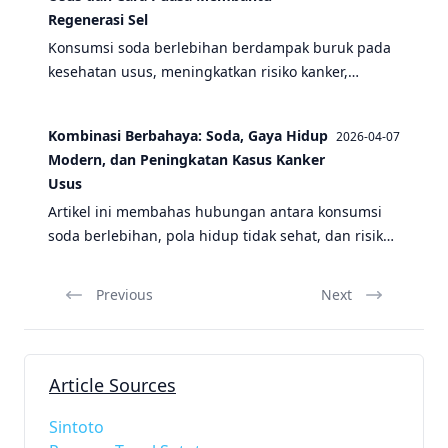
Regenerasi Sel
Konsumsi soda berlebihan berdampak buruk pada
kesehatan usus, meningkatkan risiko kanker,
sementara puasa terbukti membantu regenerasi sel
dan pemulihan sistem pencernaan.
Kombinasi Berbahaya: Soda, Gaya Hidup
2026-04-07
Modern, dan Peningkatan Kasus Kanker
Usus
Artikel ini membahas hubungan antara konsumsi
soda berlebihan, pola hidup tidak sehat, dan risiko
kanker usus, serta bagaimana puasa dapat menjadi
strategi pencegahan.
Previous
Next
Article Sources
Sintoto