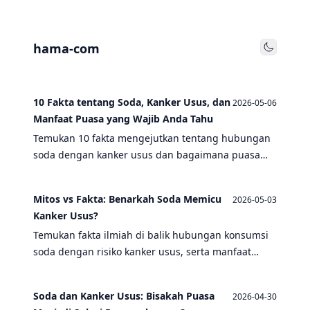
hama-com
Toggle
10 Fakta tentang Soda, Kanker Usus, dan
2026-05-06
Manfaat Puasa yang Wajib Anda Tahu
Temukan 10 fakta mengejutkan tentang hubungan
soda dengan kanker usus dan bagaimana puasa
dapat menjadi kunci pencegahan. Artikel ini
mengungkap penelitian terbaru dan tips
Mitos vs Fakta: Benarkah Soda Memicu
2026-05-03
kesehatan.
Kanker Usus?
Temukan fakta ilmiah di balik hubungan konsumsi
soda dengan risiko kanker usus, serta manfaat
puasa bagi kesehatan usus.
Soda dan Kanker Usus: Bisakah Puasa
2026-04-30