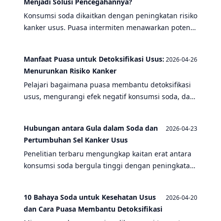
Menjadi Solusi Pencegahannya?
Konsumsi soda dikaitkan dengan peningkatan risiko
kanker usus. Puasa intermiten menawarkan potensi
pencegahan dengan memperbaiki metabolisme
dan mengurangi peradangan. Temukan hubungan
Manfaat Puasa untuk Detoksifikasi Usus:
2026-04-26
antara soda, kanker usus, dan manfaat puasa
Menurunkan Risiko Kanker
dalam artikel ini.
Pelajari bagaimana puasa membantu detoksifikasi
usus, mengurangi efek negatif konsumsi soda, dan
menurunkan risiko kanker usus.
Hubungan antara Gula dalam Soda dan
2026-04-23
Pertumbuhan Sel Kanker Usus
Penelitian terbaru mengungkap kaitan erat antara
konsumsi soda bergula tinggi dengan peningkatan
risiko kanker usus, sementara puasa intermiten
menawarkan potensi perlindungan seluler.
10 Bahaya Soda untuk Kesehatan Usus
2026-04-20
dan Cara Puasa Membantu Detoksifikasi