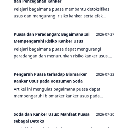
dan Pencegahan Kanker
Pelajari bagaimana puasa membantu detoksifikasi
usus dan mengurangi risiko kanker, serta efek
negatif soda dan kaitannya dengan kanker usus.
Puasa dan Peradangan: Bagaimana Ini
2026-07-27
Mempengaruhi Risiko Kanker Usus
Pelajari bagaimana puasa dapat mengurangi
peradangan dan menurunkan risiko kanker usus,
serta efek negatif konsumsi soda yang justru
meningkatkannya.
Pengaruh Puasa terhadap Biomarker
2026-07-23
Kanker Usus pada Konsumen Soda
Artikel ini mengulas bagaimana puasa dapat
mempengaruhi biomarker kanker usus pada
individu yang rutin mengonsumsi soda, serta
mengaitkannya dengan manfaat puasa bagi
Soda dan Kanker Usus: Manfaat Puasa
2026-07-20
kesehatan usus.
sebagai Detoks