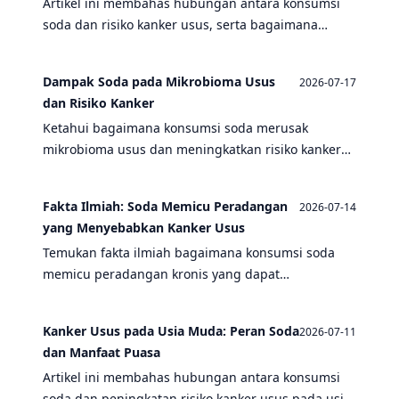
Artikel ini membahas hubungan antara konsumsi
soda dan risiko kanker usus, serta bagaimana
puasa dapat bertindak sebagai detoks alami untuk
mengurangi risiko tersebut.
Dampak Soda pada Mikrobioma Usus
2026-07-17
dan Risiko Kanker
Ketahui bagaimana konsumsi soda merusak
mikrobioma usus dan meningkatkan risiko kanker
usus, serta bagaimana puasa dapat menjadi solusi.
Fakta Ilmiah: Soda Memicu Peradangan
2026-07-14
yang Menyebabkan Kanker Usus
Temukan fakta ilmiah bagaimana konsumsi soda
memicu peradangan kronis yang dapat
menyebabkan kanker usus, serta manfaat puasa
dalam mengurangi risiko tersebut.
Kanker Usus pada Usia Muda: Peran Soda
2026-07-11
dan Manfaat Puasa
Artikel ini membahas hubungan antara konsumsi
soda dan peningkatan risiko kanker usus pada usia