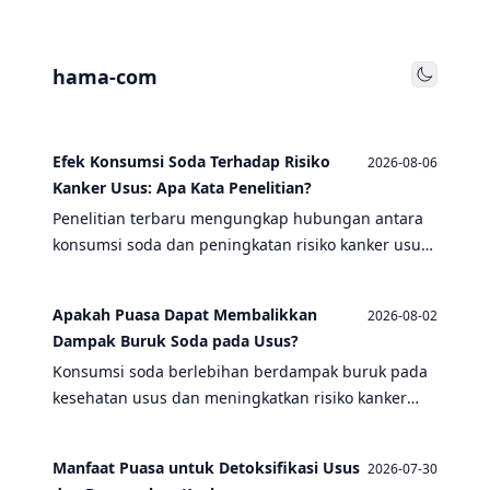
hama-com
Toggle
Efek Konsumsi Soda Terhadap Risiko
2026-08-06
Kanker Usus: Apa Kata Penelitian?
Penelitian terbaru mengungkap hubungan antara
konsumsi soda dan peningkatan risiko kanker usus.
Temukan fakta ilmiah dan tips pencegahan di sini.
Apakah Puasa Dapat Membalikkan
2026-08-02
Dampak Buruk Soda pada Usus?
Konsumsi soda berlebihan berdampak buruk pada
kesehatan usus dan meningkatkan risiko kanker
usus. Bisakah puasa membantu memulihkan
kerusakan tersebut? Simak penjelasannya.
Manfaat Puasa untuk Detoksifikasi Usus
2026-07-30