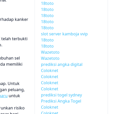
ehat
18toto
18toto
18toto
erhadap kanker
18toto
18toto
slot server kamboja vvip
telah terbukti
18toto
o.
18toto
Wazetoto
mbuhan sel
Wazetoto
da memiliki
prediksi angka digital
Coloknet
Coloknet
Coloknet
hap. Untuk
Coloknet
ngan peluang,
prediksi togel sydney
rbaru
untuk
Prediksi Angka Togel
Coloknet
unkan risiko
Coloknet