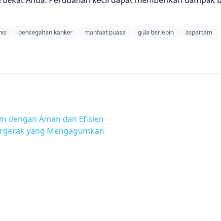
terdekat Anda. Perubahan kecil dapat memberikan dampak b
is
pencegahan kanker
manfaat puasa
gula berlebih
aspartam
m dengan Aman dan Efisien
Bergerak yang Mengagumkan