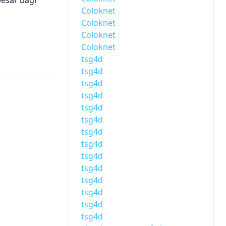
esar bagi
Coloknet
Coloknet
Coloknet
Coloknet
tsg4d
tsg4d
tsg4d
tsg4d
tsg4d
tsg4d
tsg4d
tsg4d
tsg4d
tsg4d
tsg4d
tsg4d
tsg4d
tsg4d