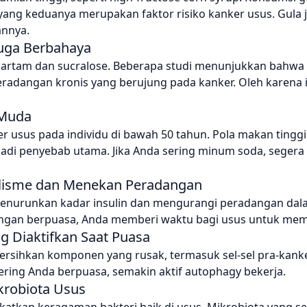
 yang keduanya merupakan faktor risiko kanker usus. Gula 
annya.
Juga Berbahaya
artam dan sucralose. Beberapa studi menunjukkan bahwa 
adangan kronis yang berujung pada kanker. Oleh karena it
 Muda
 usus pada individu di bawah 50 tahun. Pola makan tinggi
adi penyebab utama. Jika Anda sering minum soda, segera
olisme dan Menekan Peradangan
menurunkan kadar insulin dan mengurangi peradangan dal
ngan berpuasa, Anda memberi waktu bagi usus untuk mempe
g Diaktifkan Saat Puasa
sihkan komponen yang rusak, termasuk sel-sel pra-kanker
ering Anda berpuasa, semakin aktif autophagy bekerja.
krobiota Usus