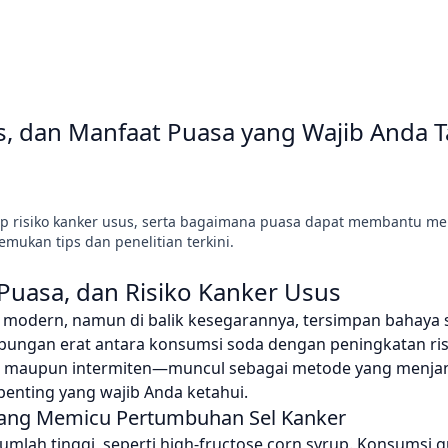
s, dan Manfaat Puasa yang Wajib Anda 
adap risiko kanker usus, serta bagaimana puasa dapat membantu m
emukan tips dan penelitian terkini.
Puasa, dan Risiko Kanker Usus
 modern, namun di balik kesegarannya, tersimpan bahaya s
bungan erat antara konsumsi soda dengan peningkatan ris
ional maupun intermiten—muncul sebagai metode yang menja
 penting yang wajib Anda ketahui.
yang Memicu Pertumbuhan Sel Kanker
h tinggi, seperti high-fructose corn syrup. Konsumsi gu