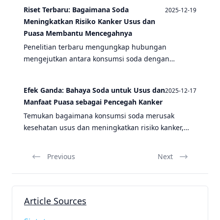
menjadi strategi pencegahan yang efektif untuk
Riset Terbaru: Bagaimana Soda
2025-12-19
kesehatan pencernaan.
Meningkatkan Risiko Kanker Usus dan
Puasa Membantu Mencegahnya
Penelitian terbaru mengungkap hubungan
mengejutkan antara konsumsi soda dengan
peningkatan risiko kanker usus, sementara puasa
intermiten menunjukkan efek protektif yang
Efek Ganda: Bahaya Soda untuk Usus dan
2025-12-17
signifikan.
Manfaat Puasa sebagai Pencegah Kanker
Temukan bagaimana konsumsi soda merusak
kesehatan usus dan meningkatkan risiko kanker,
sementara puasa intermiten menawarkan
perlindungan alami melalui mekanisme seluler
Previous
Next
yang revolusioner.
Article Sources