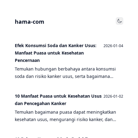
hama-com
Toggle
Efek Konsumsi Soda dan Kanker Usus:
2026-01-04
Manfaat Puasa untuk Kesehatan
Pencernaan
Temukan hubungan berbahaya antara konsumsi
soda dan risiko kanker usus, serta bagaimana
puasa dapat menjadi solusi alami untuk
meningkatkan kesehatan pencernaan dan
10 Manfaat Puasa untuk Kesehatan Usus
2026-01-02
mencegah penyakit kronis.
dan Pencegahan Kanker
Temukan bagaimana puasa dapat meningkatkan
kesehatan usus, mengurangi risiko kanker, dan
melawan efek negatif konsumsi soda dalam artikel
informatif ini.