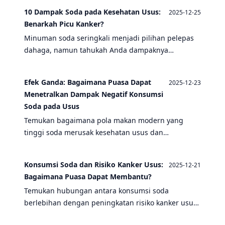
kesehatan pencernaan secara menyeluruh.
10 Dampak Soda pada Kesehatan Usus:
2025-12-25
Benarkah Picu Kanker?
Minuman soda seringkali menjadi pilihan pelepas
dahaga, namun tahukah Anda dampaknya
terhadap kesehatan usus? Artikel ini mengungkap
10 efek konsumsi soda, kaitannya dengan kanker
Efek Ganda: Bagaimana Puasa Dapat
2025-12-23
usus, dan bagaimana puasa dapat membantu
Menetralkan Dampak Negatif Konsumsi
memulihkan sistem pencernaan.
Soda pada Usus
Temukan bagaimana pola makan modern yang
tinggi soda merusak kesehatan usus dan
meningkatkan risiko kanker, serta strategi puasa
yang terbukti ilmiah untuk memperbaiki kerusakan
Konsumsi Soda dan Risiko Kanker Usus:
2025-12-21
tersebut.
Bagaimana Puasa Dapat Membantu?
Temukan hubungan antara konsumsi soda
berlebihan dengan peningkatan risiko kanker usus,
serta bagaimana praktik puasa intermiten dapat