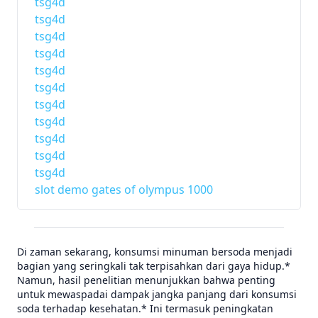
tsg4d
tsg4d
tsg4d
tsg4d
tsg4d
tsg4d
tsg4d
tsg4d
tsg4d
tsg4d
tsg4d
slot demo gates of olympus 1000
Di zaman sekarang, konsumsi minuman bersoda menjadi
bagian yang seringkali tak terpisahkan dari gaya hidup.*
Namun, hasil penelitian menunjukkan bahwa penting
untuk mewaspadai dampak jangka panjang dari konsumsi
soda terhadap kesehatan.* Ini termasuk peningkatan