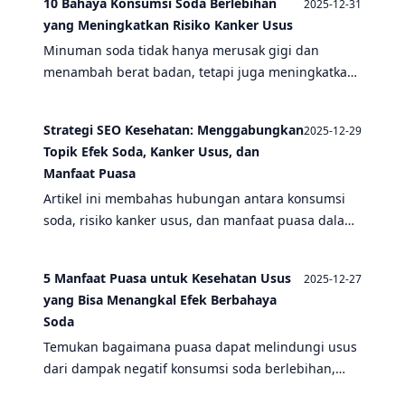
10 Bahaya Konsumsi Soda Berlebihan
2025-12-31
yang Meningkatkan Risiko Kanker Usus
Minuman soda tidak hanya merusak gigi dan
menambah berat badan, tetapi juga meningkatkan
risiko kanker usus secara signifikan. Temukan 10
bahaya mengerikan dan cara mencegahnya.
Strategi SEO Kesehatan: Menggabungkan
2025-12-29
Topik Efek Soda, Kanker Usus, dan
Manfaat Puasa
Artikel ini membahas hubungan antara konsumsi
soda, risiko kanker usus, dan manfaat puasa dalam
menjaga kesehatan pencernaan. Temukan strategi
SEO untuk konten kesehatan yang efektif.
5 Manfaat Puasa untuk Kesehatan Usus
2025-12-27
yang Bisa Menangkal Efek Berbahaya
Soda
Temukan bagaimana puasa dapat melindungi usus
dari dampak negatif konsumsi soda berlebihan,
termasuk risiko kanker usus, dan meningkatkan