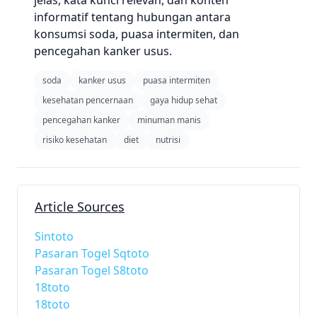
jelas, kata kunci relevan, dan konten
informatif tentang hubungan antara
konsumsi soda, puasa intermiten, dan
pencegahan kanker usus.
soda
kanker usus
puasa intermiten
kesehatan pencernaan
gaya hidup sehat
pencegahan kanker
minuman manis
risiko kesehatan
diet
nutrisi
Article Sources
Sintoto
Pasaran Togel Sqtoto
Pasaran Togel S8toto
18toto
18toto