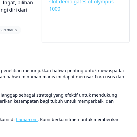
slot demo gates of olympus
Ingat, pilihan
1000
gi diri dari
man manis
il penelitian menunjukkan bahwa penting untuk mewaspadai
kan bahwa minuman manis ini dapat merusak flora usus dan
i dianggap sebagai strategi yang efektif untuk mendukung
mberikan kesempatan bagi tubuh untuk memperbaiki dan
 kami di
hama-com
. Kami berkomitmen untuk memberikan