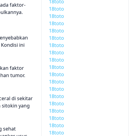
18toto
ada faktor-
18toto
bulkannya.
18toto
18toto
18toto
 menyebabkan
18toto
Kondisi ini
18toto
18toto
18toto
18toto
kan faktor
18toto
han tumor.
18toto
18toto
18toto
ral di sekitar
18toto
 sitokin yang
18toto
18toto
18toto
g sehat
18toto