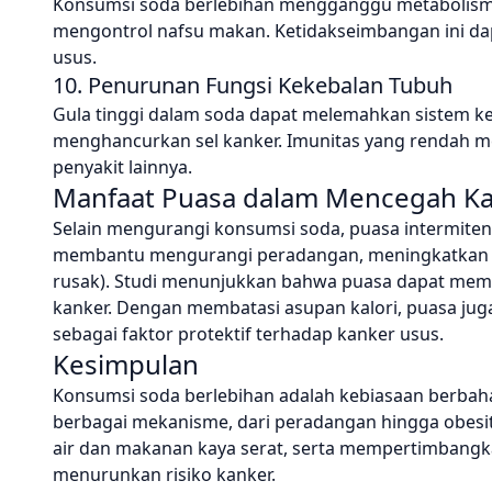
Konsumsi soda berlebihan mengganggu metabolisme 
mengontrol nafsu makan. Ketidakseimbangan ini da
usus.
10. Penurunan Fungsi Kekebalan Tubuh
Gula tinggi dalam soda dapat melemahkan sistem 
menghancurkan sel kanker. Imunitas yang rendah 
penyakit lainnya.
Manfaat Puasa dalam Mencegah K
Selain mengurangi konsumsi soda, puasa intermiten 
membantu mengurangi peradangan, meningkatkan sen
rusak). Studi menunjukkan bahwa puasa dapat memp
kanker. Dengan membatasi asupan kalori, puasa j
sebagai faktor protektif terhadap kanker usus.
Kesimpulan
Konsumsi soda berlebihan adalah kebiasaan berbahay
berbagai mekanisme, dari peradangan hingga obes
air dan makanan kaya serat, serta mempertimbangk
menurunkan risiko kanker.