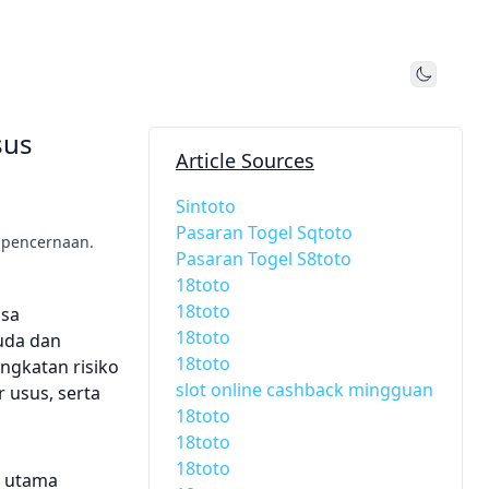
Toggle
sus
Article Sources
Sintoto
Pasaran Togel Sqtoto
 pencernaan.
Pasaran Togel S8toto
18toto
18toto
asa
18toto
uda dan
18toto
ngkatan risiko
slot online cashback mingguan
 usus, serta
18toto
18toto
18toto
o utama