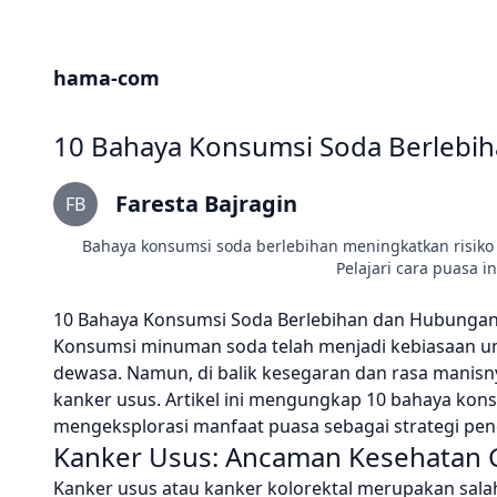
hama-com
10 Bahaya Konsumsi Soda Berlebih
Faresta Bajragin
FB
Bahaya konsumsi soda berlebihan meningkatkan risiko
Pelajari cara puasa 
10 Bahaya Konsumsi Soda Berlebihan dan Hubungann
Konsumsi minuman soda telah menjadi kebiasaan u
dewasa. Namun, di balik kesegaran dan rasa manisn
kanker usus. Artikel ini mengungkap 10 bahaya kons
mengeksplorasi manfaat puasa sebagai strategi pen
Kanker Usus: Ancaman Kesehatan 
Kanker usus atau kanker kolorektal merupakan salah 