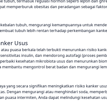
tubuh, termasuk regulasi hormon seperti leptin dan ghre
pat memperburuk obesitas dan peradangan sebagai faktor 
kekebalan tubuh, mengurangi kemampuannya untuk mende
membuat tubuh lebih rentan terhadap perkembangan kanke
anker Usus
atau puasa berkala telah terbukti menurunkan risiko kank
sitivitas insulin, dan mendorong autofagi (proses pembe
erbaiki kesehatan mikrobiota usus dan menurunkan bioma
uga membantu mengontrol berat badan dan mengurangi lem
a yang secara signifikan meningkatkan risiko kanker usus
itas. Dengan mengurangi atau menghindari soda, memper
an puasa intermiten, Anda dapat melindungi kesehatan us