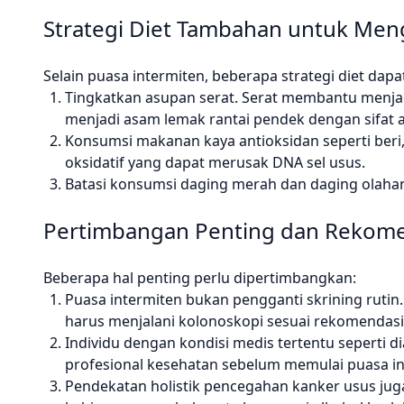
Strategi Diet Tambahan untuk Men
Selain puasa intermiten, beberapa strategi diet da
Tingkatkan asupan serat. Serat membantu menjag
menjadi asam lemak rantai pendek dengan sifat a
Konsumsi makanan kaya antioksidan seperti beri,
oksidatif yang dapat merusak DNA sel usus.
Batasi konsumsi daging merah dan daging olahan
Pertimbangan Penting dan Rekom
Beberapa hal penting perlu dipertimbangkan:
Puasa intermiten bukan pengganti skrining rutin.
harus menjalani kolonoskopi sesuai rekomendasi 
Individu dengan kondisi medis tertentu seperti 
profesional kesehatan sebelum memulai puasa in
Pendekatan holistik pencegahan kanker usus juga