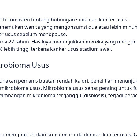
ukti konsisten tentang hubungan soda dan kanker usus:
nemukan wanita yang mengonsumsi dua atau lebih minu
nker usus sebelum menopause.
 selama 22 tahun. Hasilnya menunjukkan mereka yang mengo
 lebih tinggi terkena kanker usus stadium awal.
krobioma Usus
nakan pemanis buatan rendah kalori, penelitian menunj
mikrobioma usus. Mikrobioma usus sehat penting untuk f
eimbangan mikrobioma terganggu (disbiosis), terjadi pera
ng menghubungkan konsumsi soda dengan kanker usus. Gu