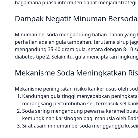
bagaimana puasa intermiten dapat menjadi strategi 
Dampak Negatif Minuman Bersoda
Minuman bersoda mengandung bahan-bahan yang b
perhatian adalah gula tambahan, terutama sirup jagu
mengandung 35-40 gram gula, setara dengan 8-10 se
diabetes tipe 2. Selain itu, gula menciptakan ling
Mekanisme Soda Meningkatkan Ris
Mekanisme peningkatan risiko kanker usus oleh so
Kandungan gula tinggi menyebabkan peningkatan k
merangsang pertumbuhan sel, termasuk sel kank
Soda sering mengandung pewarna karamel buatan 
kemungkinan karsinogen bagi manusia oleh Badan 
Sifat asam minuman bersoda mengganggu keseim