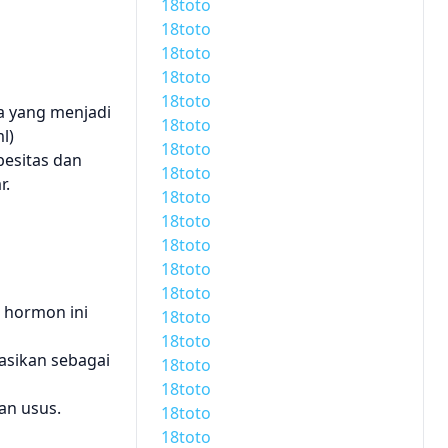
18toto
18toto
18toto
18toto
18toto
 yang menjadi
18toto
l)
18toto
besitas dan
18toto
r.
18toto
18toto
18toto
18toto
18toto
a hormon ini
18toto
18toto
asikan sebagai
18toto
18toto
an usus.
18toto
18toto