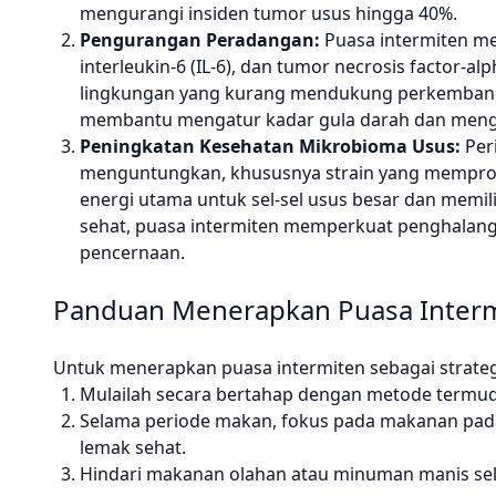
mengurangi insiden tumor usus hingga 40%.
Pengurangan Peradangan:
Puasa intermiten men
interleukin-6 (IL-6), dan tumor necrosis factor
lingkungan yang kurang mendukung perkembangan 
membantu mengatur kadar gula darah dan mengura
Peningkatan Kesehatan Mikrobioma Usus:
Per
menguntungkan, khususnya strain yang memproduk
energi utama untuk sel-sel usus besar dan memil
sehat, puasa intermiten memperkuat penghalang 
pencernaan.
Panduan Menerapkan Puasa Inter
Untuk menerapkan puasa intermiten sebagai strate
Mulailah secara bertahap dengan metode termuda
Selama periode makan, fokus pada makanan padat n
lemak sehat.
Hindari makanan olahan atau minuman manis se