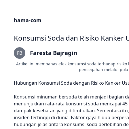
hama-com
Konsumsi Soda dan Risiko Kanker
Faresta Bajragin
FB
Artikel ini membahas efek konsumsi soda terhadap risiko
pencegahan melalui pola
Hubungan Konsumsi Soda dengan Risiko Kanker Usu
Konsumsi minuman bersoda telah menjadi bagian dar
menunjukkan rata-rata konsumsi soda mencapai 45 
dampak kesehatan yang ditimbulkan. Sementara itu, 
insiden tertinggi di dunia. Faktor gaya hidup berp
hubungan jelas antara konsumsi soda berlebihan den