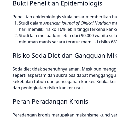
Bukti Penelitian Epidemiologis
Penelitian epidemiologis skala besar memberikan b
Studi dalam
American Journal of Clinical Nutrition
me
hari memiliki risiko 16% lebih tinggi terkena ka
Studi lain melibatkan lebih dari 90.000 wanita
minuman manis secara teratur memiliki risiko 68%
Risiko Soda Diet dan Gangguan Mi
Soda diet tidak sepenuhnya aman. Meskipun menggu
seperti aspartam dan sukralosa dapat mengganggu 
kekebalan tubuh dan pencegahan kanker. Ketika kes
dan peningkatan risiko kanker usus.
Peran Peradangan Kronis
Peradangan kronis merupakan mekanisme kunci ya