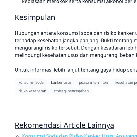
kebiasaan merokok serta konsumsi alkohol berle
Kesimpulan
Hubungan antara konsumsi soda dan risiko kanker 
terhadap kesehatan jangka panjang. Bukti tentang 
mengurangi risiko tersebut. Dengan kesadaran lebih
melindungi kesehatan usus dan mengurangi beban k
Untuk informasi lebih lanjut tentang gaya hidup se
konsumsi soda
kanker usus
puasa intermiten
kesehatan p
risiko kesehatan
strategi pencegahan
Rekomendasi Article Lainnya
Konsumsi Soda dan Risiko Kanker Usus: Apa yan