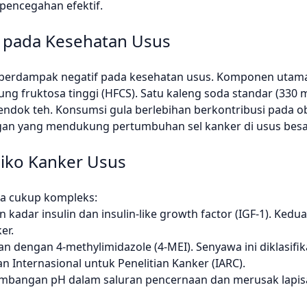
pencegahan efektif.
 pada Kesehatan Usus
erdampak negatif pada kesehatan usus. Komponen utama
ng fruktosa tinggi (HFCS). Satu kaleng soda standar (330 m
ndok teh. Konsumsi gula berlebihan berkontribusi pada o
kungan yang mendukung pertumbuhan sel kanker di usus besa
iko Kanker Usus
da cukup kompleks:
adar insulin dan insulin-like growth factor (IGF-1). Kedu
er.
dengan 4-methylimidazole (4-MEI). Senyawa ini diklasifik
Internasional untuk Penelitian Kanker (IARC).
bangan pH dalam saluran pencernaan dan merusak lapis