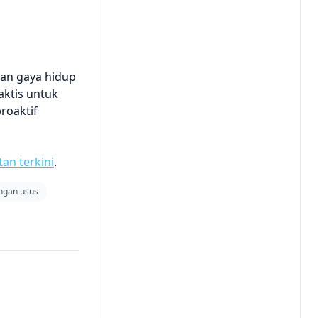
an gaya hidup
aktis untuk
roaktif
an terkini
.
ngan usus