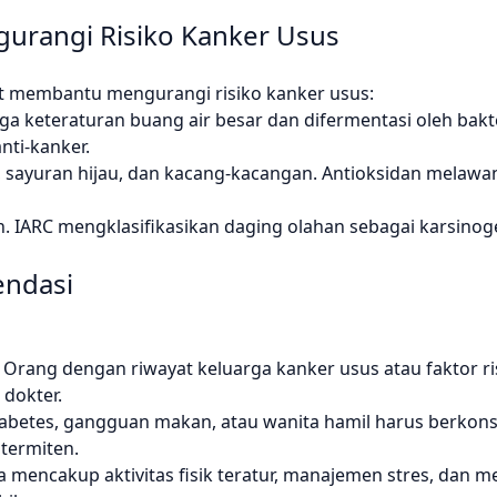
gurangi Risiko Kanker Usus
pat membantu mengurangi risiko kanker usus:
a keteraturan buang air besar dan difermentasi oleh bakt
nti-kanker.
 sayuran hijau, dan kacang-kacangan. Antioksidan melawan
. IARC mengklasifikasikan daging olahan sebagai karsinog
endasi
 Orang dengan riwayat keluarga kanker usus atau faktor ri
dokter.
diabetes, gangguan makan, atau wanita hamil harus berkon
termiten.
 mencakup aktivitas fisik teratur, manajemen stres, dan m