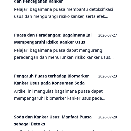
dan Pencegahan Kanker
Pelajari bagaimana puasa membantu detoksifikasi
usus dan mengurangi risiko kanker, serta efek
negatif soda dan kaitannya dengan kanker usus.
Puasa dan Peradangan: Bagaimana Ini
2026-07-27
Mempengaruhi Risiko Kanker Usus
Pelajari bagaimana puasa dapat mengurangi
peradangan dan menurunkan risiko kanker usus,
serta efek negatif konsumsi soda yang justru
meningkatkannya.
Pengaruh Puasa terhadap Biomarker
2026-07-23
Kanker Usus pada Konsumen Soda
Artikel ini mengulas bagaimana puasa dapat
mempengaruhi biomarker kanker usus pada
individu yang rutin mengonsumsi soda, serta
mengaitkannya dengan manfaat puasa bagi
Soda dan Kanker Usus: Manfaat Puasa
2026-07-20
kesehatan usus.
sebagai Detoks