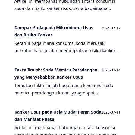
Artikel ini membahas hubungan antara konsumsi
soda dan risiko kanker usus, serta bagaimana
puasa dapat bertindak sebagai detoks alami untuk
mengurangi risiko tersebut.
Dampak Soda pada Mikrobioma Usus
2026-07-17
dan Risiko Kanker
Ketahui bagaimana konsumsi soda merusak
mikrobioma usus dan meningkatkan risiko kanker
usus, serta bagaimana puasa dapat menjadi solusi.
Fakta Ilmiah: Soda Memicu Peradangan
2026-07-14
yang Menyebabkan Kanker Usus
Temukan fakta ilmiah bagaimana konsumsi soda
memicu peradangan kronis yang dapat
menyebabkan kanker usus, serta manfaat puasa
dalam mengurangi risiko tersebut.
Kanker Usus pada Usia Muda: Peran Soda
2026-07-11
dan Manfaat Puasa
Artikel ini membahas hubungan antara konsumsi
soda dan peningkatan risiko kanker usus pada usia