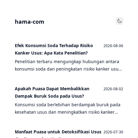
hama-com
Toggle
Efek Konsumsi Soda Terhadap Risiko
2026-08-06
Kanker Usus: Apa Kata Penelitian?
Penelitian terbaru mengungkap hubungan antara
konsumsi soda dan peningkatan risiko kanker usus.
Temukan fakta ilmiah dan tips pencegahan di sini.
Apakah Puasa Dapat Membalikkan
2026-08-02
Dampak Buruk Soda pada Usus?
Konsumsi soda berlebihan berdampak buruk pada
kesehatan usus dan meningkatkan risiko kanker
usus. Bisakah puasa membantu memulihkan
kerusakan tersebut? Simak penjelasannya.
Manfaat Puasa untuk Detoksifikasi Usus
2026-07-30