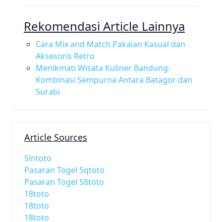
Rekomendasi Article Lainnya
Cara Mix and Match Pakaian Kasual dan
Aksesoris Retro
Menikmati Wisata Kuliner Bandung:
Kombinasi Sempurna Antara Batagor dan
Surabi
Article Sources
Sintoto
Pasaran Togel Sqtoto
Pasaran Togel S8toto
18toto
18toto
18toto