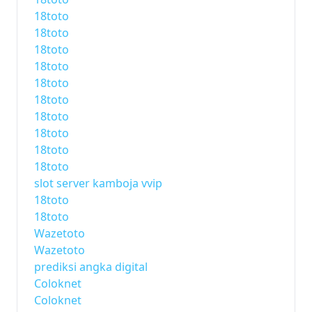
18toto
18toto
18toto
18toto
18toto
18toto
18toto
18toto
18toto
18toto
slot server kamboja vvip
18toto
18toto
Wazetoto
Wazetoto
prediksi angka digital
Coloknet
Coloknet