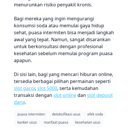
menurunkan risiko penyakit kronis.
Bagi mereka yang ingin mengurangi
konsumsi soda atau memulai gaya hidup
sehat, puasa intermiten bisa menjadi langkah
awal yang tepat. Namun, sangat disarankan
untuk berkonsultasi dengan profesional
kesehatan sebelum memulai program puasa
apapun.
Di sisi lain, bagi yang mencari hiburan online,
tersedia berbagai pilihan permainan seperti
slot gacor
,
slot 5000
, serta kemudahan
transaksi dengan
slot online
dan
slot deposit
dana
.
puasa intermiten
detoksifikasi usus
efek soda
kanker usus
manfaat puasa
kesehatan usus