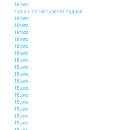
18toto
slot online cashback mingguan
18toto
18toto
18toto
18toto
18toto
18toto
18toto
18toto
18toto
18toto
18toto
18toto
18toto
18toto
18toto
18toto
18toto