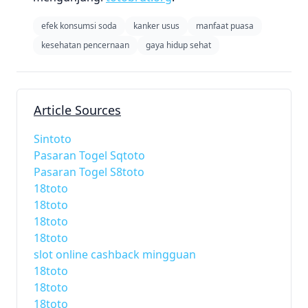
efek konsumsi soda
kanker usus
manfaat puasa
kesehatan pencernaan
gaya hidup sehat
Article Sources
Sintoto
Pasaran Togel Sqtoto
Pasaran Togel S8toto
18toto
18toto
18toto
18toto
slot online cashback mingguan
18toto
18toto
18toto