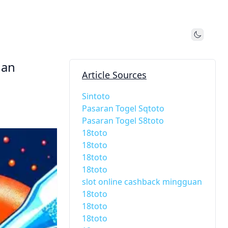
Toggle
gan
Article Sources
Sintoto
Pasaran Togel Sqtoto
Pasaran Togel S8toto
18toto
18toto
18toto
18toto
slot online cashback mingguan
18toto
18toto
18toto