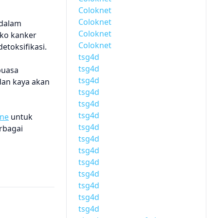
Coloknet
Coloknet
 dalam
Coloknet
ko kanker
Coloknet
toksifikasi.
tsg4d
tsg4d
puasa
tsg4d
dan kaya akan
tsg4d
tsg4d
tsg4d
ine
untuk
tsg4d
rbagai
tsg4d
tsg4d
tsg4d
tsg4d
tsg4d
tsg4d
tsg4d