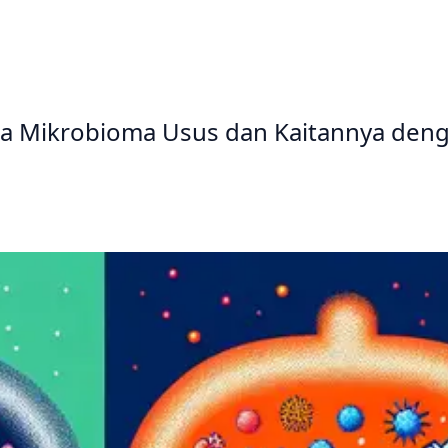
da Mikrobioma Usus dan Kaitannya den