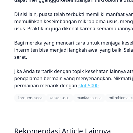
dapat mengganggu keseimbangan mikrobioma usus, 
Di sisi lain, puasa telah terbukti memiliki manfaat
memulihkan keseimbangan mikrobioma usus, mengu
usus. Praktik ini juga dikenal karena kemampuannya
Bagi mereka yang mencari cara untuk menjaga kes
intermiten bisa menjadi langkah awal yang baik. Se
serat.
Jika Anda tertarik dengan topik kesehatan lainnya a
pengalaman bermain yang menyenangkan. Nikmati
permainan menarik dengan
slot 5000
.
konsumsi soda
kanker usus
manfaat puasa
mikrobioma u
Rekomendasi Article Lainnya