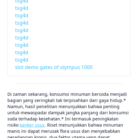
tsg4d
tsg4d
tsg4d
tsg4d
tsg4d
tsg4d
tsg4d
tsg4d
tsg4d
slot demo gates of olympus 1000
Di zaman sekarang, konsumsi minuman bersoda menjadi
bagian yang seringkali tak terpisahkan dari gaya hidup.*
Namun, hasil penelitian menunjukkan bahwa penting
untuk mewaspadai dampak jangka panjang dari konsumsi
soda terhadap kesehatan.* Ini termasuk peningkatan
risiko
kanker usus
. Riset menunjukkan bahwa minuman
manis ini dapat merusak flora usus dan menyebabkan
peradangan kronis, dua faktor utama yang dapat