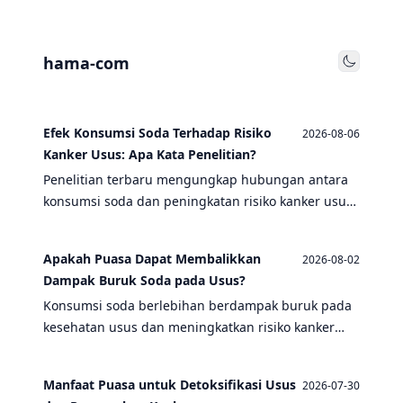
hama-com
Toggle
Efek Konsumsi Soda Terhadap Risiko
2026-08-06
Kanker Usus: Apa Kata Penelitian?
Penelitian terbaru mengungkap hubungan antara
konsumsi soda dan peningkatan risiko kanker usus.
Temukan fakta ilmiah dan tips pencegahan di sini.
Apakah Puasa Dapat Membalikkan
2026-08-02
Dampak Buruk Soda pada Usus?
Konsumsi soda berlebihan berdampak buruk pada
kesehatan usus dan meningkatkan risiko kanker
usus. Bisakah puasa membantu memulihkan
kerusakan tersebut? Simak penjelasannya.
Manfaat Puasa untuk Detoksifikasi Usus
2026-07-30