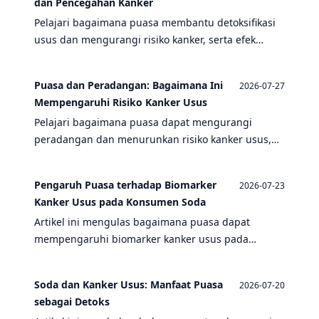
dan Pencegahan Kanker
Pelajari bagaimana puasa membantu detoksifikasi
usus dan mengurangi risiko kanker, serta efek
negatif soda dan kaitannya dengan kanker usus.
Puasa dan Peradangan: Bagaimana Ini
2026-07-27
Mempengaruhi Risiko Kanker Usus
Pelajari bagaimana puasa dapat mengurangi
peradangan dan menurunkan risiko kanker usus,
serta efek negatif konsumsi soda yang justru
meningkatkannya.
Pengaruh Puasa terhadap Biomarker
2026-07-23
Kanker Usus pada Konsumen Soda
Artikel ini mengulas bagaimana puasa dapat
mempengaruhi biomarker kanker usus pada
individu yang rutin mengonsumsi soda, serta
mengaitkannya dengan manfaat puasa bagi
Soda dan Kanker Usus: Manfaat Puasa
2026-07-20
kesehatan usus.
sebagai Detoks