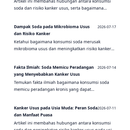
Artikel ini membahas hubungan antara konsumsi
soda dan risiko kanker usus, serta bagaimana
puasa dapat bertindak sebagai detoks alami untuk
mengurangi risiko tersebut.
Dampak Soda pada Mikrobioma Usus
2026-07-17
dan Risiko Kanker
Ketahui bagaimana konsumsi soda merusak
mikrobioma usus dan meningkatkan risiko kanker
usus, serta bagaimana puasa dapat menjadi solusi.
Fakta Ilmiah: Soda Memicu Peradangan
2026-07-14
yang Menyebabkan Kanker Usus
Temukan fakta ilmiah bagaimana konsumsi soda
memicu peradangan kronis yang dapat
menyebabkan kanker usus, serta manfaat puasa
dalam mengurangi risiko tersebut.
Kanker Usus pada Usia Muda: Peran Soda
2026-07-11
dan Manfaat Puasa
Artikel ini membahas hubungan antara konsumsi
soda dan peningkatan risiko kanker usus pada usia