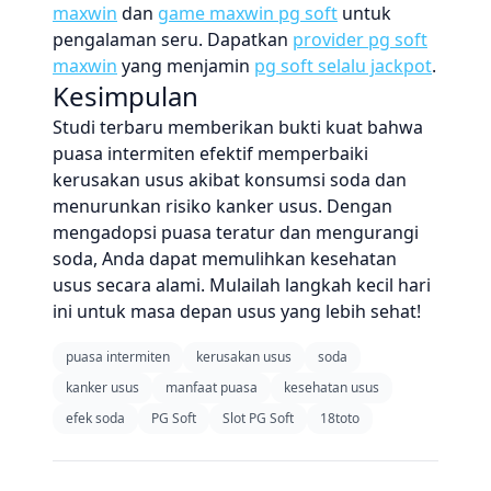
maxwin
dan
game maxwin pg soft
untuk
pengalaman seru. Dapatkan
provider pg soft
maxwin
yang menjamin
pg soft selalu jackpot
.
Kesimpulan
Studi terbaru memberikan bukti kuat bahwa
puasa intermiten efektif memperbaiki
kerusakan usus akibat konsumsi soda dan
menurunkan risiko kanker usus. Dengan
mengadopsi puasa teratur dan mengurangi
soda, Anda dapat memulihkan kesehatan
usus secara alami. Mulailah langkah kecil hari
ini untuk masa depan usus yang lebih sehat!
puasa intermiten
kerusakan usus
soda
kanker usus
manfaat puasa
kesehatan usus
efek soda
PG Soft
Slot PG Soft
18toto