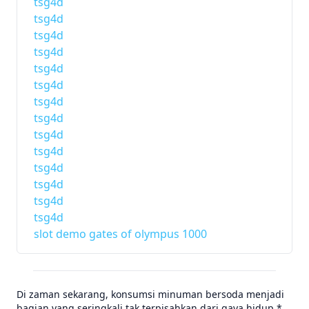
tsg4d
tsg4d
tsg4d
tsg4d
tsg4d
tsg4d
tsg4d
tsg4d
tsg4d
tsg4d
tsg4d
tsg4d
tsg4d
tsg4d
slot demo gates of olympus 1000
Di zaman sekarang, konsumsi minuman bersoda menjadi
bagian yang seringkali tak terpisahkan dari gaya hidup.*