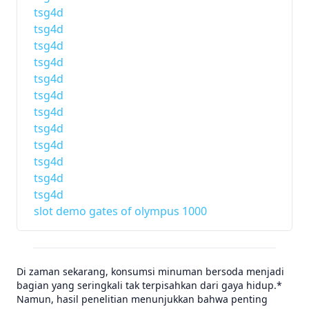
tsg4d
tsg4d
tsg4d
tsg4d
tsg4d
tsg4d
tsg4d
tsg4d
tsg4d
tsg4d
tsg4d
tsg4d
slot demo gates of olympus 1000
Di zaman sekarang, konsumsi minuman bersoda menjadi
bagian yang seringkali tak terpisahkan dari gaya hidup.*
Namun, hasil penelitian menunjukkan bahwa penting