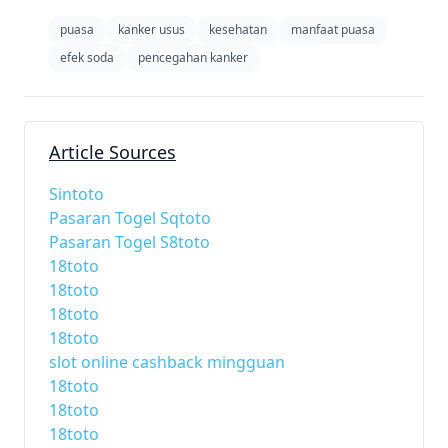
puasa
kanker usus
kesehatan
manfaat puasa
efek soda
pencegahan kanker
Article Sources
Sintoto
Pasaran Togel Sqtoto
Pasaran Togel S8toto
18toto
18toto
18toto
18toto
slot online cashback mingguan
18toto
18toto
18toto