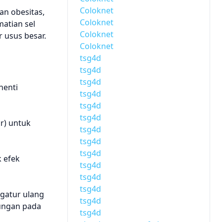
Coloknet
n obesitas,
Coloknet
matian sel
Coloknet
 usus besar.
Coloknet
tsg4d
tsg4d
tsg4d
henti
tsg4d
tsg4d
tsg4d
ir) untuk
tsg4d
tsg4d
tsg4d
 efek
tsg4d
tsg4d
tsg4d
gatur ulang
tsg4d
tungan pada
tsg4d