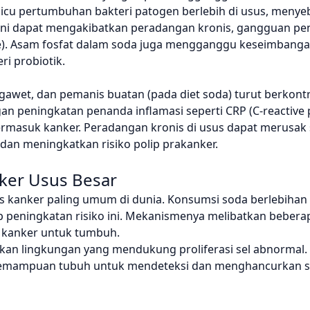
micu pertumbuhan bakteri patogen berlebih di usus, meny
 ini dapat mengakibatkan peradangan kronis, gangguan p
me). Asam fosfat dalam soda juga mengganggu keseimbanga
i probiotik.
awet, dan pemanis buatan (pada diet soda) turut berkontr
an peningkatan penanda inflamasi seperti CRP (C-reactive p
ermasuk kanker. Peradangan kronis di usus dapat merusak se
 dan meningkatkan risiko polip prakanker.
ker Usus Besar
nis kanker paling umum di dunia. Konsumsi soda berlebihan 
dap peningkatan risiko ini. Mekanismenya melibatkan beberap
l kanker untuk tumbuh.
kan lingkungan yang mendukung proliferasi sel abnormal.
mampuan tubuh untuk mendeteksi dan menghancurkan se