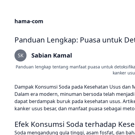
hama-com
Panduan Lengkap: Puasa untuk Deto
Sabian Kamal
SK
Panduan lengkap tentang manfaat puasa untuk detoksifika
kanker usu
Dampak Konsumsi Soda pada Kesehatan Usus dan Man
Dalam era modern, minuman bersoda telah menjadi b
dapat berdampak buruk pada kesehatan usus. Artik
kanker usus besar, dan manfaat puasa sebagai metod
Efek Konsumsi Soda terhadap Kes
Soda mengandung gula tinggi, asam fosfat, dan b