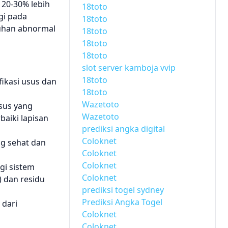
 20-30% lebih
18toto
gi pada
18toto
buhan abnormal
18toto
18toto
18toto
slot server kamboja vvip
18toto
fikasi usus dan
18toto
Wazetoto
sus yang
Wazetoto
aiki lapisan
prediksi angka digital
Coloknet
g sehat dan
Coloknet
Coloknet
gi sistem
Coloknet
) dan residu
prediksi togel sydney
Prediksi Angka Togel
 dari
Coloknet
Coloknet