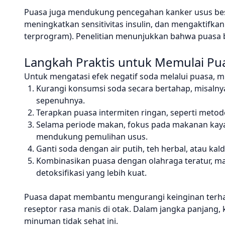
Puasa juga mendukung pencegahan kanker usus besa
meningkatkan sensitivitas insulin, dan mengaktifka
terprogram). Penelitian menunjukkan bahwa puasa 
Langkah Praktis untuk Memulai P
Untuk mengatasi efek negatif soda melalui puasa, 
Kurangi konsumsi soda secara bertahap, misalnya 
sepenuhnya.
Terapkan puasa intermiten ringan, seperti metod
Selama periode makan, fokus pada makanan kaya ser
mendukung pemulihan usus.
Ganti soda dengan air putih, teh herbal, atau ka
Kombinasikan puasa dengan olahraga teratur, ma
detoksifikasi yang lebih kuat.
Puasa dapat membantu mengurangi keinginan terha
reseptor rasa manis di otak. Dalam jangka panjang
minuman tidak sehat ini.