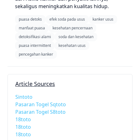
sekaligus meningkatkan kualitas hidup.
puasa detoks
efek soda pada usus
kanker usus
manfaat puasa
kesehatan pencernaan
detoksifikasi alami
soda dan kesehatan
puasa intermittent
kesehatan usus
pencegahan kanker
Article Sources
Sintoto
Pasaran Togel Sqtoto
Pasaran Togel S8toto
18toto
18toto
18toto