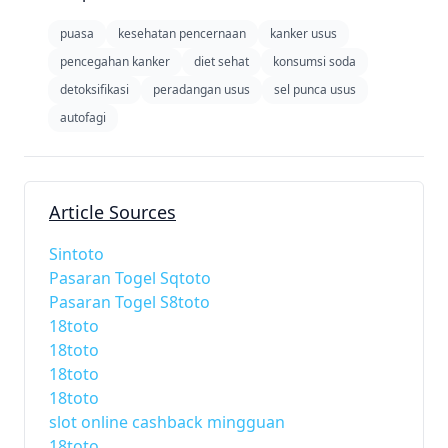
puasa
kesehatan pencernaan
kanker usus
pencegahan kanker
diet sehat
konsumsi soda
detoksifikasi
peradangan usus
sel punca usus
autofagi
Article Sources
Sintoto
Pasaran Togel Sqtoto
Pasaran Togel S8toto
18toto
18toto
18toto
18toto
slot online cashback mingguan
18toto