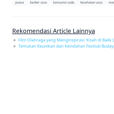
puasa
kanker usus
konsumsi soda
kesehatan usus
man
Rekomendasi Article Lainnya
Film Olahraga yang Menginspirasi: Kisah di Balik 
Temukan Keunikan dan Keindahan Festival Budaya