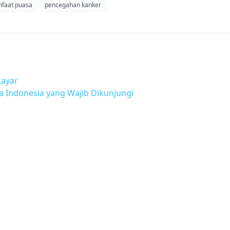
faat puasa
pencegahan kanker
Layar
 Indonesia yang Wajib Dikunjungi