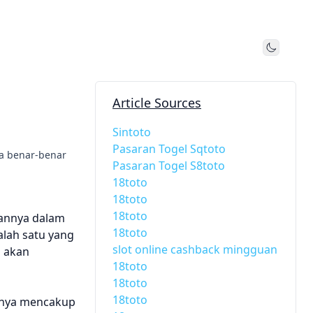
Toggle
Article Sources
Sintoto
Pasaran Togel Sqtoto
a benar-benar
Pasaran Togel S8toto
18toto
18toto
18toto
nannya dalam
18toto
alah satu yang
slot online cashback mingguan
i akan
18toto
18toto
18toto
konya mencakup