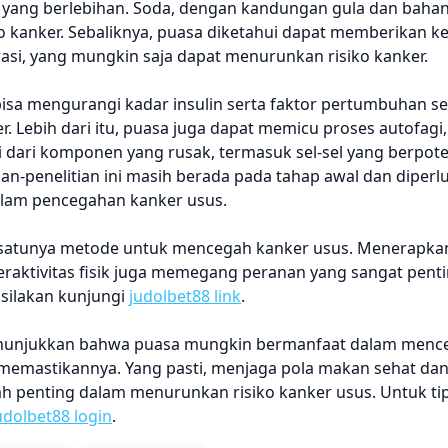
a yang berlebihan. Soda, dengan kandungan gula dan bahan
o kanker. Sebaliknya, puasa diketahui dapat memberikan 
asi, yang mungkin saja dapat menurunkan risiko kanker.
sa mengurangi kadar insulin serta faktor pertumbuhan sepe
Lebih dari itu, puasa juga dapat memicu proses autofagi
 dari komponen yang rusak, termasuk sel-sel yang berpote
an-penelitian ini masih berada pada tahap awal dan diperl
dalam pencegahan kanker usus.
atu-satunya metode untuk mencegah kanker usus. Menerapk
eraktivitas fisik juga memegang peranan yang sangat pent
 silakan kunjungi
judolbet88 link
.
menunjukkan bahwa puasa mungkin bermanfaat dalam menc
uk memastikannya. Yang pasti, menjaga pola makan sehat da
 penting dalam menurunkan risiko kanker usus. Untuk tips
udolbet88 login
.