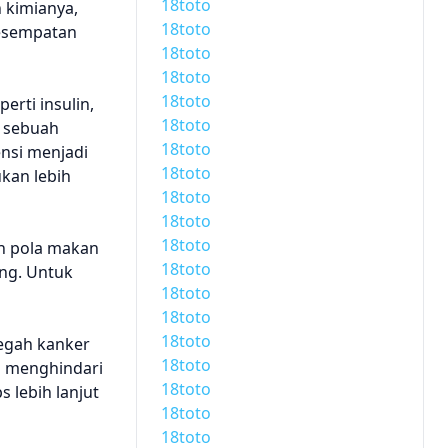
18toto
 kimianya,
18toto
kesempatan
18toto
18toto
18toto
rti insulin,
18toto
, sebuah
18toto
nsi menjadi
18toto
ukan lebih
18toto
18toto
18toto
an pola makan
18toto
ing. Untuk
18toto
18toto
18toto
egah kanker
18toto
n menghindari
18toto
 lebih lanjut
18toto
18toto