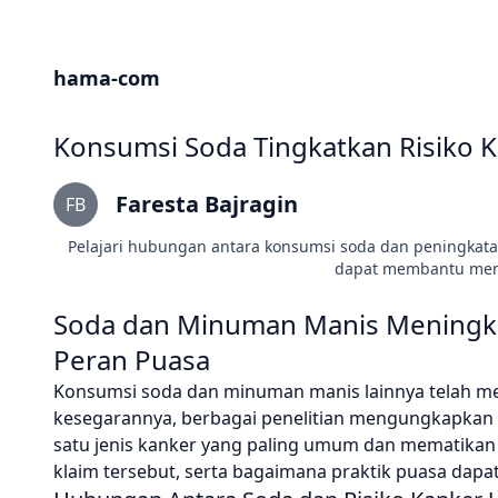
hama-com
Konsumsi Soda Tingkatkan Risiko K
Faresta Bajragin
FB
Pelajari hubungan antara konsumsi soda dan peningkatan
dapat membantu menu
Soda dan Minuman Manis Meningkat
Peran Puasa
Konsumsi soda dan minuman manis lainnya telah men
kesegarannya, berbagai penelitian mengungkapkan b
satu jenis kanker yang paling umum dan mematikan d
klaim tersebut, serta bagaimana praktik puasa dapat