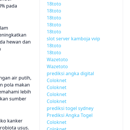
18toto
30% pada
18toto
18toto
18toto
alam
18toto
eningkatkan
slot server kamboja vvip
pada hewan dan
18toto
n
18toto
Wazetoto
Wazetoto
prediksi angka digital
an air putih,
Coloknet
gan pola makan
Coloknet
emahami lebih
Coloknet
alkan sumber
Coloknet
prediksi togel sydney
Prediksi Angka Togel
iko kanker
Coloknet
robiota usus.
Coloknet