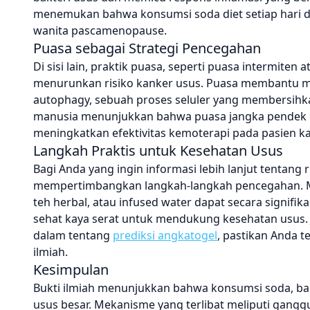
menemukan bahwa konsumsi soda diet setiap hari d
wanita pascamenopause.
Puasa sebagai Strategi Pencegahan
Di sisi lain, praktik puasa, seperti puasa intermite
menurunkan risiko kanker usus. Puasa membantu m
autophagy, sebuah proses seluler yang membersihka
manusia menunjukkan bahwa puasa jangka pendek 
meningkatkan efektivitas kemoterapi pada pasien k
Langkah Praktis untuk Kesehatan Usus
Bagi Anda yang ingin informasi lebih lanjut tentang
mempertimbangkan langkah-langkah pencegahan. M
teh herbal, atau infused water dapat secara signif
sehat kaya serat untuk mendukung kesehatan usus. 
dalam tentang
prediksi angkatogel
, pastikan Anda 
ilmiah.
Kesimpulan
Bukti ilmiah menunjukkan bahwa konsumsi soda, baik
usus besar. Mekanisme yang terlibat meliputi ganggu