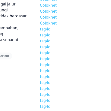
ai jalur
Coloknet
ungi
Coloknet
tidak berdasar
Coloknet
Coloknet
tambahan,
tsg4d
ng
tsg4d
a sebagai
tsg4d
tsg4d
tsg4d
partam
tsg4d
tsg4d
tsg4d
tsg4d
tsg4d
tsg4d
tsg4d
tsg4d
tsg4d