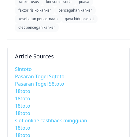
kanker usus
konsumsi soda
puasa
faktor risiko kanker
pencegahan kanker
kesehatan pencernaan
gaya hidup sehat
diet pencegah kanker
Article Sources
Sintoto
Pasaran Togel Sqtoto
Pasaran Togel S8toto
18toto
18toto
18toto
18toto
slot online cashback mingguan
18toto
18toto