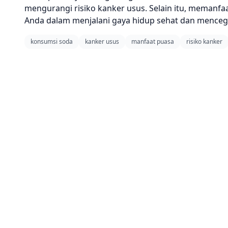
mengurangi risiko kanker usus. Selain itu, memanfa
Anda dalam menjalani gaya hidup sehat dan menceg
konsumsi soda
kanker usus
manfaat puasa
risiko kanker