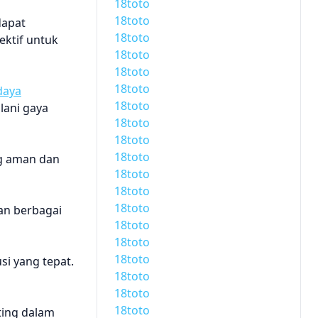
18toto
18toto
dapat
18toto
ektif untuk
18toto
18toto
18toto
daya
18toto
lani gaya
18toto
18toto
18toto
g aman dan
18toto
18toto
18toto
n berbagai
18toto
18toto
18toto
si yang tepat.
18toto
18toto
18toto
ting dalam