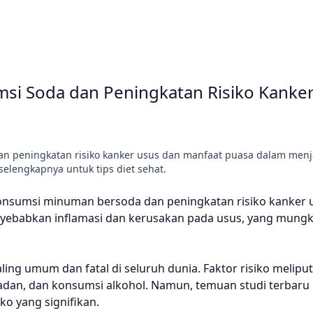
i Soda dan Peningkatan Risiko Kanke
 peningkatan risiko kanker usus dan manfaat puasa dalam menj
selengkapnya untuk tips diet sehat.
 konsumsi minuman bersoda dan peningkatan risiko kanker
enyebabkan inflamasi dan kerusakan pada usus, yang mung
ling umum dan fatal di seluruh dunia. Faktor risiko melipu
badan, dan konsumsi alkohol. Namun, temuan studi terbaru
o yang signifikan.