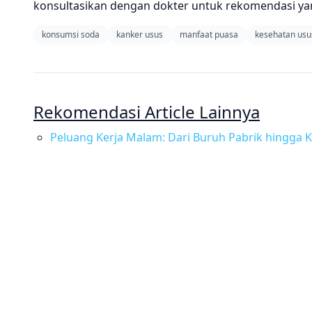
konsultasikan dengan dokter untuk rekomendasi yan
konsumsi soda
kanker usus
manfaat puasa
kesehatan usu
Rekomendasi Article Lainnya
Peluang Kerja Malam: Dari Buruh Pabrik hingga 