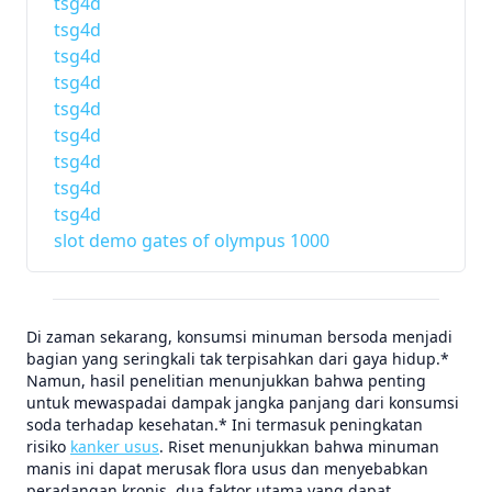
tsg4d
tsg4d
tsg4d
tsg4d
tsg4d
tsg4d
tsg4d
tsg4d
tsg4d
slot demo gates of olympus 1000
Di zaman sekarang, konsumsi minuman bersoda menjadi
bagian yang seringkali tak terpisahkan dari gaya hidup.*
Namun, hasil penelitian menunjukkan bahwa penting
untuk mewaspadai dampak jangka panjang dari konsumsi
soda terhadap kesehatan.* Ini termasuk peningkatan
risiko
kanker usus
. Riset menunjukkan bahwa minuman
manis ini dapat merusak flora usus dan menyebabkan
peradangan kronis, dua faktor utama yang dapat