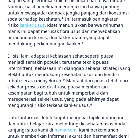
bagian yang seringkali tak terpisahkan dari gaya hidup.*
Namun, hasil penelitian menunjukkan bahwa penting
untuk mewaspadai dampak jangka panjang dari konsumsi
soda terhadap kesehatan.* Ini termasuk peningkatan
risiko
kanker usus
. Riset menunjukkan bahwa minuman
manis ini dapat merusak flora usus dan menyebabkan
peradangan kronis, dua faktor utama yang dapat
mendukung perkembangan kanker.*
Di sisi lain, adaptasi kebiasaan sehat seperti puasa
menjadi semakin populer, terutama teknik puasa
intermittent. Kebiasaan ini dianggap sebagai strategi yang
efektif untuk mendukung kesehatan usus dan kondisi
tubuh secara menyeluruh.* Manfaat dari puasa lebih dari
sekadar proses detoksifikasi; puasa memberikan
kesempatan bagi tubuh untuk memperbaiki dan
meregenerasi sel-sel usus, yang pada akhirnya dapat
mengurangi risiko terkena kanker usus.*
Untuk informasi lebih lanjut mengenai topik penting ini
dan untuk belajar cara melindungi kesehatan usus Anda,
kunjungi situs kami di
hama-com
. Kami berkomitmen
untuk memberikan informasi akurat dan bermanfaat demi