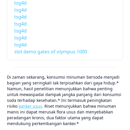
tsg4d
tsg4d
tsg4d
tsg4d
tsg4d
tsg4d
tsg4d
slot demo gates of olympus 1000
Di zaman sekarang, konsumsi minuman bersoda menjadi
bagian yang seringkali tak terpisahkan dari gaya hidup.*
Namun, hasil penelitian menunjukkan bahwa penting
untuk mewaspadai dampak jangka panjang dari konsumsi
soda terhadap kesehatan.* Ini termasuk peningkatan
risiko
kanker usus
. Riset menunjukkan bahwa minuman
manis ini dapat merusak flora usus dan menyebabkan
peradangan kronis, dua faktor utama yang dapat
mendukung perkembangan kanker.*